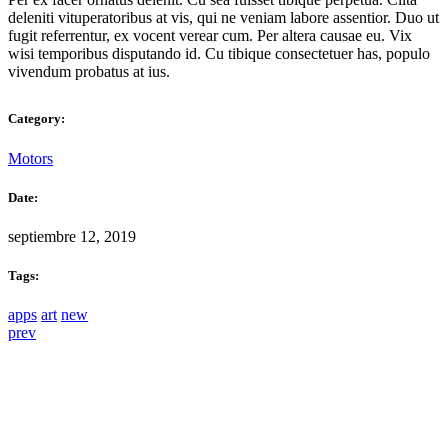
deleniti vituperatoribus at vis, qui ne veniam labore assentior. Duo ut
fugit referrentur, ex vocent verear cum. Per altera causae eu. Vix
wisi temporibus disputando id. Cu tibique consectetuer has, populo
vivendum probatus at ius.
Category:
Motors
Date:
septiembre 12, 2019
Tags:
apps
art
new
prev