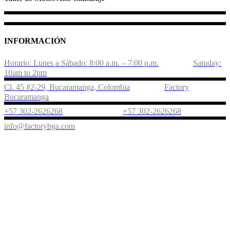
INFORMACIÓN
Horario: Lunes a Sábado: 8:00 a.m. – 7:00 p.m.
Satuday:
10am to 2pm
Cl. 45 #2-29, Bucaramanga, Colombia
Factory
Bucaramanga
+57 302-2626268
+57 302-2626268
info@factorybga.com