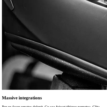
Massive integrations
Per ex facer ornatus delenit. Cu sea fuisset tibique perpetua. Clita