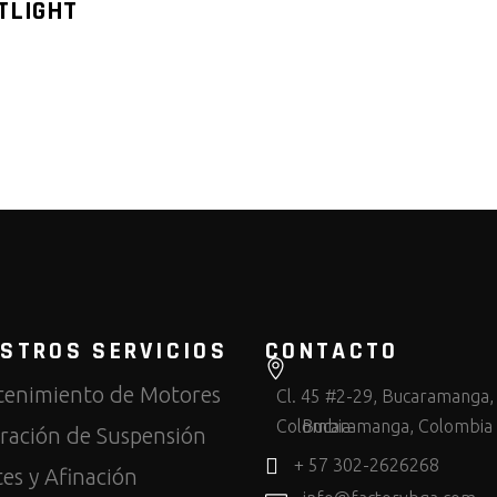
TLIGHT
STROS SERVICIOS
CONTACTO
enimiento de Motores
Cl. 45 #2-29, Bucaramanga,
Colombia
Bucaramanga, Colombia
ración de Suspensión
+ 57 302-2626268
tes y Afinación