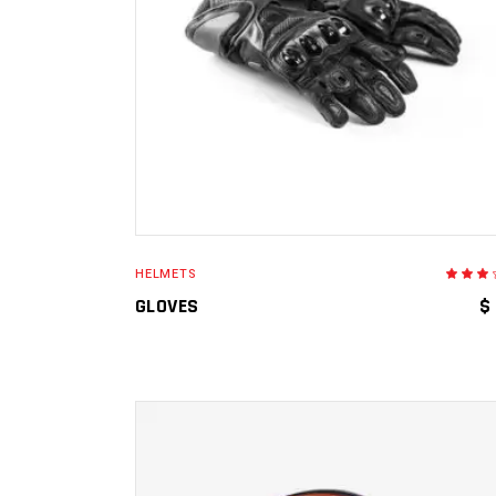
AÑADIR AL CARRITO
HELMETS
en
3.0
GLOVES
$
de
5