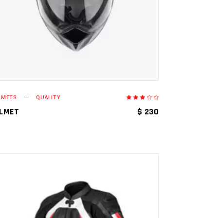
LMETS
QUALITY
orado
Valorado
en
3.00
LMET
$
230
de
5