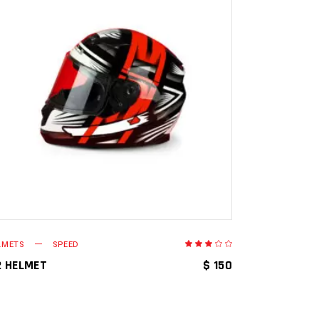
LEER MÁS
LMETS
SPEED
orado
Valorado
en
3.00
NT
 HELMET
$
150
de
5