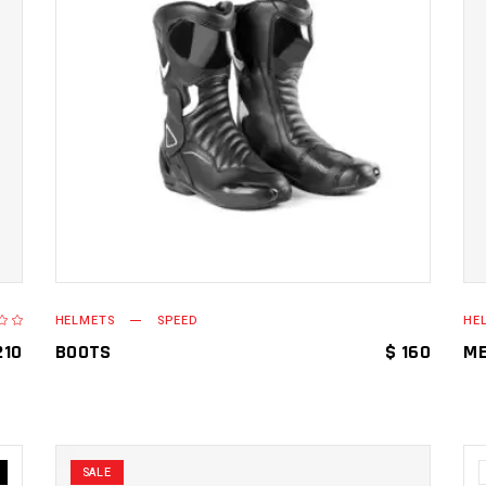
AÑADIR AL CARRITO
HELMETS
SPEED
HE
Valorado
0
210
BOOTS
$
160
ME
SALE