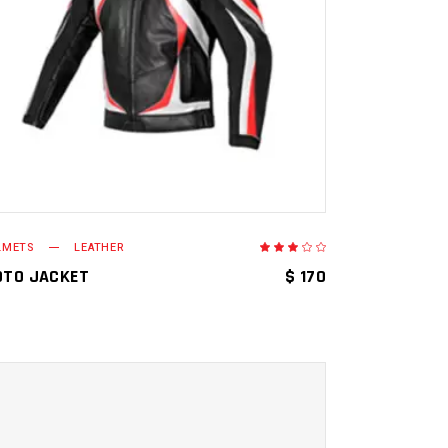
AÑADIR AL CARRITO
LMETS
LEATHER
Valorado
en
3.00
NT
TO JACKET
$
170
de
5