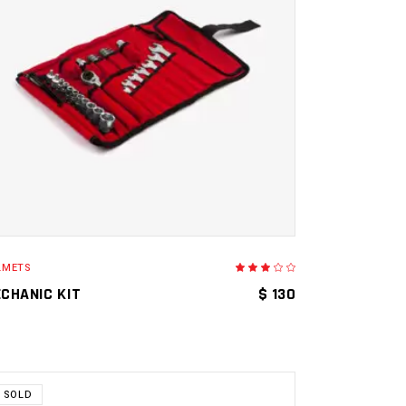
AÑADIR AL CARRITO
LMETS
Valorado
en
3.00
CHANIC KIT
$
130
de
5
SOLD