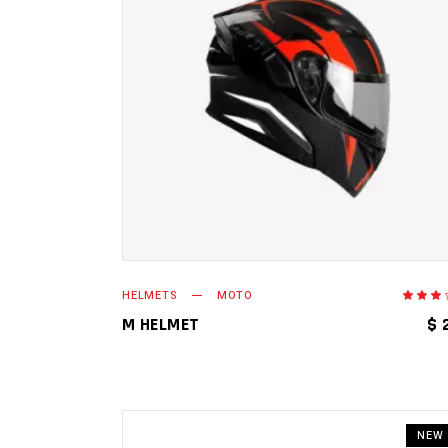
AÑADIR AL CARRITO
HELMETS
MOTO
en
3.0
M HELMET
$
de
5
NEW