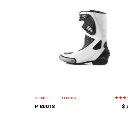
AÑADIR AL CARRITO
HELMETS
LEATHER
en
3.0
M BOOTS
$
de
5