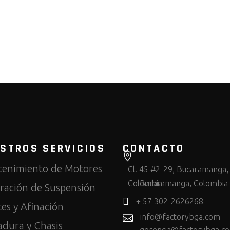
STROS SERVICIOS
CONTACTO
enimiento de Motores
Cl. 45 #2-29, Bucaramanga,
Colombia
Bucaramanga, Colombia
ración de Suspensión
+ 57 302-2626268
tes y Afinación
info@factorybga.com
adura y Chasis
gerencia@factorybga.c