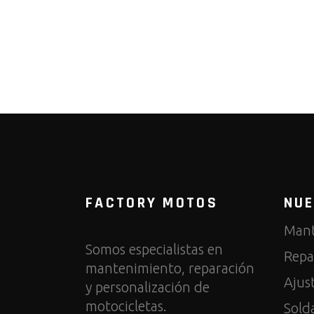
FACTORY MOTOS
NUE
Mant
Somos especialistas en
Repa
mantenimiento, reparación
Ajus
y personalización de
motocicletas.
Sold