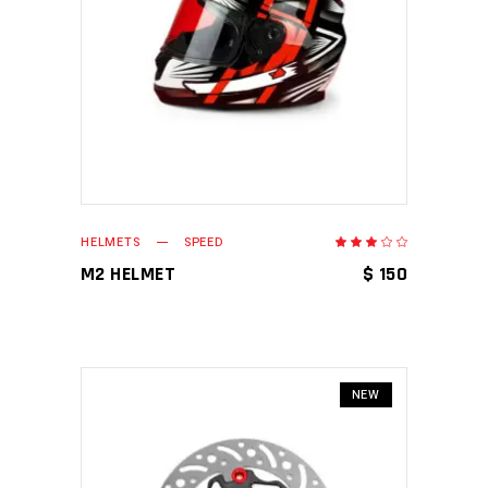
LEER MÁS
HELMETS
SPEED
Valor
en
3.00
M2 HELMET
$
150
de
5
NEW