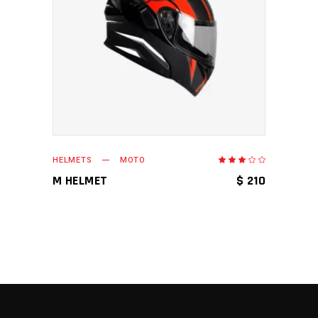
AÑADIR AL CARRITO
HELMETS
MOTO
Valor
en
3.00
M HELMET
$
210
de
5