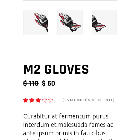
M2 GLOVES
ORIGINAL
CURRENT
$
110
$
60
PRICE
PRICE
WAS:
IS:
(
1
VALORACIÓN DE CLIENTE)
VALORADO
1
$ 110.
$ 60.
3.00
SOBRE
5
Curabitur at fermentum purus.
BASADO
Interdum et malesuada fames ac
EN
PUNTUACIÓN
ante ipsum primis in fau cibus.
DE
CLIENTE