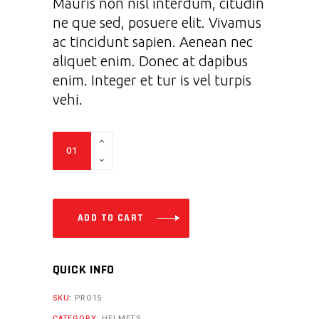
Mauris non nisl interdum, citudin
ne que sed, posuere elit. Vivamus
ac tincidunt sapien. Aenean nec
aliquet enim. Donec at dapibus
enim. Integer et tur is vel turpis
vehi.
M2
Gloves
quantity
ADD TO CART
QUICK INFO
SKU:
PRO15
CATEGORY:
HELMETS